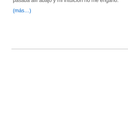
pasaba allí abajo y mi intuición no me engañó.
(más…)