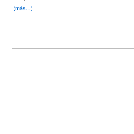
(más…)