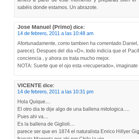
sabéis donde estamos. Un abrazote.
Jose Manuel (Primo)
dice:
14 de febrero, 2011 a las 10:48 am
Afortunadamente, como tambien ha comentado Daniel, y
parece). Despues del dia «D», todo indicia que el Paci
conciencia , y ahora os trata mucho mejor.
NOTA: Suerte que el ojo esta «recuperado», imaginat
VICENTE
dice:
14 de febrero, 2011 a las 10:31 pm
Hola Quique…
El otro dia te dije algo de una ballena mitologica….
Pues ahi va…
Es la ballena de Giglioli…
parece ser que en 1874 el naturalista Enrico Hillyer Gig
fragata Magenta por ahi por Chile la vio…